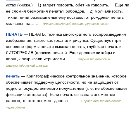
устах (книжн.) 1) запрет говорить, обет не говорить. Ещё ли
не сломил безмолвия печать? рибоедов. 2) молчаливость.
Тихий гений размышленья ему поставил от рожденья печать
молчанья на… …
Фразеологический словарь русского языка
ПЕЧАТЬ
— ПЕЧАТЬ, техника многократного воспроизведения
изображения, такого как текст или рисунки. Существует три
основных формы печати высокая печать, глубокая печать и
ЛИТОГРАФИЯ (плоская печать). Еще древние китайцы и
японцы покрывали чернилами… …
Научно-технический
энциклопедический словарь
печать
— Криптографическое контрольное значение, которое
обеспечивает поддержку целостности, но не защищает от
подлога, осуществляемого получателем (т. е. не обеспечивает
фиксацию авторства). Если печать связана с элементом
данных, то этот элемент данных… …
Справочник технического
переводчика