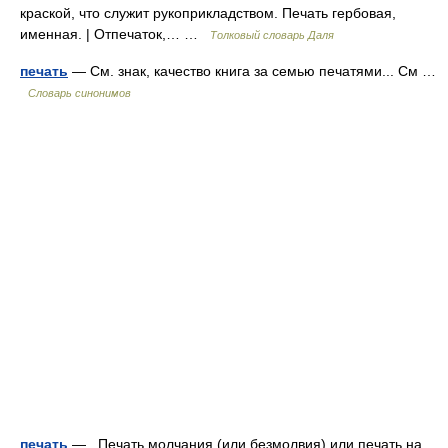
краской, что служит рукоприкладством. Печать гербовая,
именная. | Отпечаток,… …
Толковый словарь Даля
печать
— См. знак, качество книга за семью печатями... См …
Словарь синонимов
печать
— Печать молчания (или безмолвия) или печать на