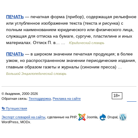
ПЕЧАТЬ
— печатная форма (прибор), содержащая рельефное
или углубленное изображение текста (текста и рисунка) с
полным наименованием юридического или физического лица,
служащая для оттиска на бумаге, сургуче, пластилине и иных
материалах. Оттиск П. в… …
Юридический словарь
ПЕЧАТЬ
— в широком значении печатная продукция; в более
узком, но распространенном значении периодические издания,
главным образом газеты и журналы (синоним пресса) …
Большой Энциклопедический словарь
© Академик, 2000-2026
18+
Обратная связь:
Техподдержка
,
Реклама на сайте
👣 Путешествия
Экспорт словарей на сайты
, сделанные на PHP,
Joomla,
Drupal,
WordPress, MODx.