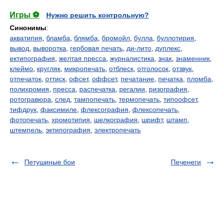
Игры ⚽
Нужно решить контрольную?
Синонимы
:
акватипия
,
бламба
,
блямба
,
бромойл
,
булла
,
буллотирия
,
вывод
,
выворотка
,
гербовая печать
,
ди-лито
,
дуплекс
,
ектипография
,
желтая пресса
,
журналистика
,
знак
,
знаменник
,
клеймо
,
кругляк
,
микропечать
,
отблеск
,
отголосок
,
отзвук
,
отпечаток
,
оттиск
,
офсет
,
оффсет
,
печатание
,
печатка
,
пломба
,
полихромия
,
пресса
,
распечатка
,
регалии
,
ризография
,
ротогравюра
,
след
,
тампопечать
,
термопечать
,
типоофсет
,
тифдрук
,
факсимиле
,
флексография
,
флексопечать
,
фотопечать
,
хромотипия
,
шелкография
,
шрифт
,
штамп
,
штемпель
,
эктипография
,
электропечать
Петушиные бои
Печенеги