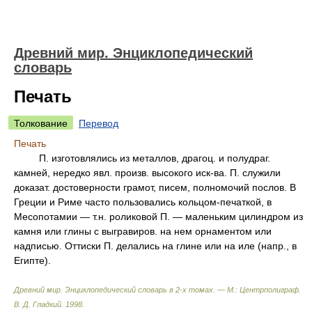
Древний мир. Энциклопедический
словарь
Печать
Толкование
Перевод
Печать
П. изготовлялись из металлов, драгоц. и полудраг.
камней, нередко явл. произв. высокого иск-ва. П. служили
доказат. достоверности грамот, писем, полномочий послов. В
Греции и Риме часто пользовались кольцом-печаткой, в
Месопотамии — т.н. роликовой П. — маленьким цилиндром из
камня или глины с выгравиров. на нем орнаментом или
надписью. Оттиски П. делались на глине или на иле (напр., в
Египте).
Древний мир. Энциклопедический словарь в 2-х томах. — М.: Центрполиграф
.
В. Д. Гладкий
.
1998
.